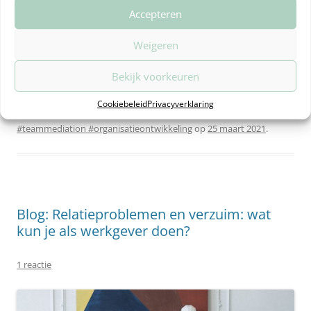
wat er nodig is? Schakel dan op tijd advies en hulp in van
Accepteren
een derde. Hierdoor voorkom je verdere escalatie, verzuim,
Weigeren
ontslag, daling van de productiviteit en ontevreden
klanten.
Bekijk voorkeuren
Dit bericht werd geplaatst in
Blog
,
Teamcoaching
en getagged met
Cookiebeleid
Privacyverklaring
#teamontwikkeling #teamcoaching #coach #teambemiddeling
#teammediation #organisatieontwikkeling
op
25 maart 2021
.
Blog: Relatieproblemen en verzuim: wat
kun je als werkgever doen?
1 reactie