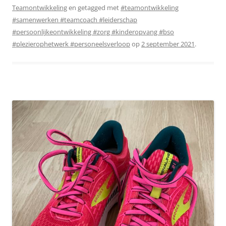
Teamontwikkeling
en getagged met
#teamontwikkeling
#samenwerken #teamcoach #leiderschap
#persoonlijkeontwikkeling #zorg #kinderopvang #bso
#plezierophetwerk #personeelsverloop
op
2 september 2021
.