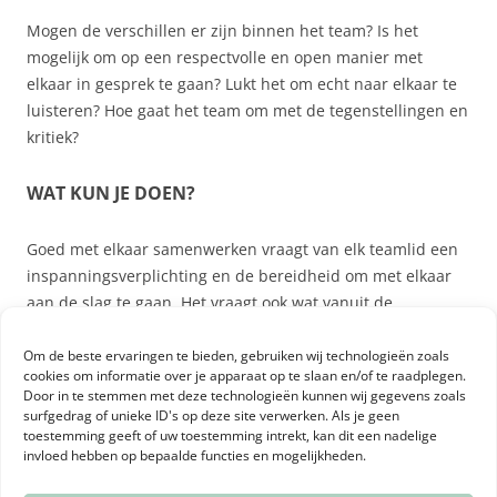
Mogen de verschillen er zijn binnen het team? Is het
mogelijk om op een respectvolle en open manier met
elkaar in gesprek te gaan? Lukt het om echt naar elkaar te
luisteren? Hoe gaat het team om met de tegenstellingen en
kritiek?
WAT KUN JE DOEN?
Goed met elkaar samenwerken vraagt van elk teamlid een
inspanningsverplichting en de bereidheid om met elkaar
aan de slag te gaan. Het vraagt ook wat vanuit de
organisatie, namelijk dat er heldere doelen en kaders zijn.
Om de beste ervaringen te bieden, gebruiken wij technologieën zoals
cookies om informatie over je apparaat op te slaan en/of te raadplegen.
Het loont om op tijd actie te ondernemen als je merkt dat
Door in te stemmen met deze technologieën kunnen wij gegevens zoals
de samenwerking binnen je team niet goed verloopt. Ga
surfgedrag of unieke ID's op deze site verwerken. Als je geen
daarom met je teamleden in gesprek. Kijk of het lukt om
toestemming geeft of uw toestemming intrekt, kan dit een nadelige
invloed hebben op bepaalde functies en mogelijkheden.
samen te ontdekken waar het mogelijkerwijs mis gaat en
wat er nodig is. Lukt het niet om met elkaar te ontdekken