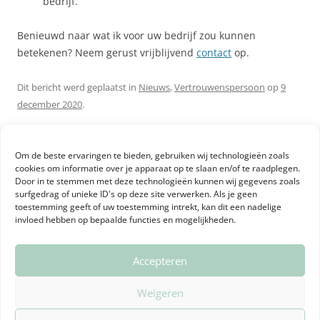
bedrijf.
Benieuwd naar wat ik voor uw bedrijf zou kunnen
betekenen? Neem gerust vrijblijvend
contact
op.
Dit bericht werd geplaatst in
Nieuws
,
Vertrouwenspersoon
op
9
december 2020
.
Om de beste ervaringen te bieden, gebruiken wij technologieën zoals
cookies om informatie over je apparaat op te slaan en/of te raadplegen.
Door in te stemmen met deze technologieën kunnen wij gegevens zoals
Berichtnavigatie
←
Blog: Klaar met ruzie in de
Blog: Zo krijg je meer grip op
surfgedrag of unieke ID's op deze site verwerken. Als je geen
toestemming geeft of uw toestemming intrekt, kan dit een nadelige
familie
verzuim
→
invloed hebben op bepaalde functies en mogelijkheden.
Accepteren
Geef een reactie
Weigeren
Je e-mailadres wordt niet gepubliceerd.
Vereiste velden
zijn gemarkeerd met
*