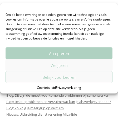
Dagelijks werk ik met verschillende vormen van coaching.
De inzet: preventie, ontwikkeling en ambities omzetten
Om de beste ervaringen te bieden, gebruiken wij technologieën zoals
naar resultaten.
Burn-out & stress coaching
,
conflict
cookies om informatie over je apparaat op te slaan en/of te raadplegen.
Door in te stemmen met deze technologieën kunnen wij gegevens zoals
coaching
,
teamcoaching
en
intervisie coaching
zijn hier
surfgedrag of unieke ID's op deze site verwerken. Als je geen
voorbeelden van.
toestemming geeft of uw toestemming intrekt, kan dit een nadelige
invloed hebben op bepaalde functies en mogelijkheden.
Accepteren
Weigeren
NIEUWS & BLOGS
Bekijk voorkeuren
Blog: Teamcoaching en De Vissenkom
Cookiebeleid
Privacyverklaring
Blog: Ja zeggen en dan toch nee doen.
Blog: Dit zijn de meest voorkomende problemen bij samenwerken
Blog: Relatieproblemen en verzuim: wat kun je als werkgever doen?
Blog: Zo krijg je meer grip op verzuim
Nieuws: Uitbreiding dienstverlening Mica-Ede