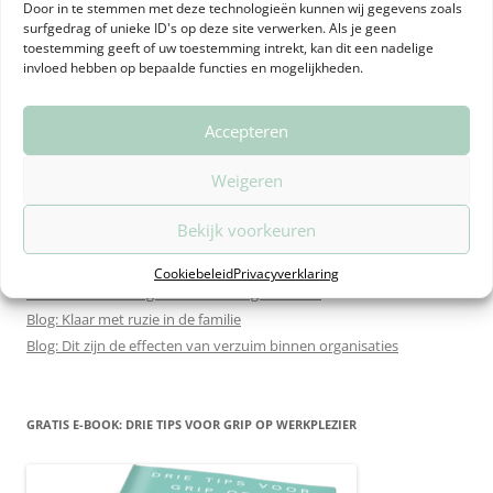
Door in te stemmen met deze technologieën kunnen wij gegevens zoals
surfgedrag of unieke ID's op deze site verwerken. Als je geen
toestemming geeft of uw toestemming intrekt, kan dit een nadelige
invloed hebben op bepaalde functies en mogelijkheden.
NIEUWS & BLOGS
Accepteren
Blog: Teamcoaching en De Vissenkom
Weigeren
Blog: Ja zeggen en dan toch nee doen.
Blog: Dit zijn de meest voorkomende problemen bij samenwerken
Bekijk voorkeuren
Blog: Relatieproblemen en verzuim: wat kun je als werkgever doen?
Blog: Zo krijg je meer grip op verzuim
Cookiebeleid
Privacyverklaring
Nieuws: Uitbreiding dienstverlening Mica-Ede
Blog: Klaar met ruzie in de familie
Blog: Dit zijn de effecten van verzuim binnen organisaties
GRATIS E-BOOK: DRIE TIPS VOOR GRIP OP WERKPLEZIER