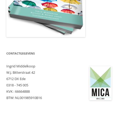
CONTACTGEGEVENS
Ingrid Middelkoop
W.J. Bitterstraat 42
6712 DX Ede
0318 - 745 005
KVK : 66664888
BTW: NL001985910B16