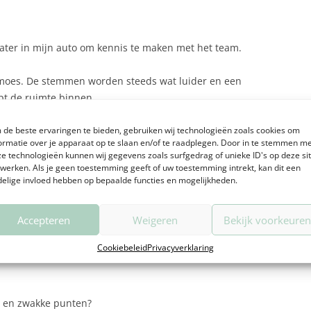
later in mijn auto om kennis te maken met het team.
emoes. De stemmen worden steeds wat luider en een
pt de ruimte binnen.
de beste ervaringen te bieden, gebruiken wij technologieën zoals cookies om
ormatie over je apparaat op te slaan en/of te raadplegen. Door in te stemmen m
e technologieën kunnen wij gegevens zoals surfgedrag of unieke ID's op deze si
plekje gevonden. Licht gespannen en nieuwsgierig
werken. Als je geen toestemming geeft of uw toestemming intrekt, kan dit een
elige invloed hebben op bepaalde functies en mogelijkheden.
ets meer als de helft bestaat uit oudgediende. Ze
n met elkaar aan het werk zijn. Het loopt en er gaan
Accepteren
Weigeren
Bekijk voorkeure
rritaties en onbegrip.
Cookiebeleid
Privacyverklaring
e en zwakke punten?