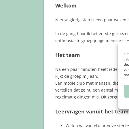
Welkom
Nieuwsgierig stap ik een paar weken 
In de gang hoor ik het eerste geroez
enthousiaste groep jonge mensen sta
Het team
Om 
inf
dez
Na een paar minuten heeft ieder een 
ver
nad
kijkt de groep mij aan.
Een mooie club met mensen, die voor i
vertellen dat ze nu een aantal maande
regelmatig dingen mis. Dit zorgt voor i
Leervragen vanuit het team
Weten we van elkaar onze sterk