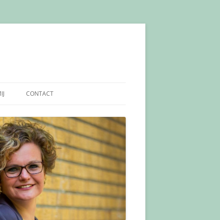
IJ
CONTACT
 INGRID
CONTACT
AAM MICA-EDE
PRIVACY VERKLARING
EVELINGEN