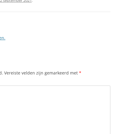
2 september 2021
.
en.
d.
Vereiste velden zijn gemarkeerd met
*