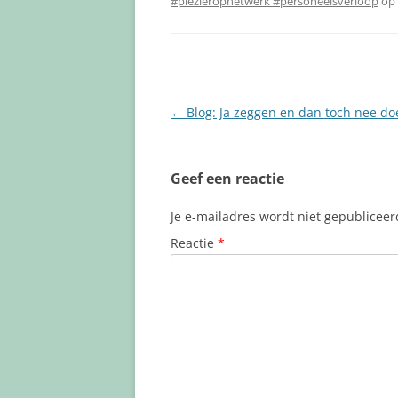
#plezierophetwerk #personeelsverloop
op
Berichtnavigatie
←
Blog: Ja zeggen en dan toch nee do
Geef een reactie
Je e-mailadres wordt niet gepubliceer
Reactie
*