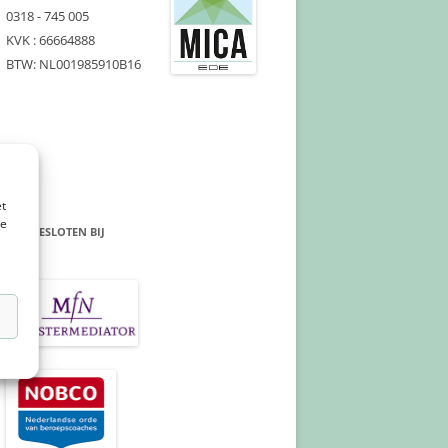
0318 - 745 005
KVK : 66664888
BTW: NL001985910B16
et
te
AANGESLOTEN BIJ
n