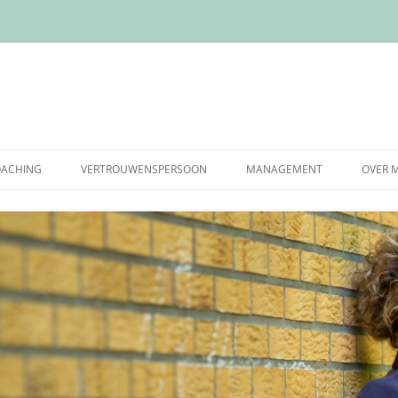
OACHING
VERTROUWENSPERSOON
MANAGEMENT
OVER M
CT
 & STRESS COACHING
OVER
RHEID COACHING
DE N
CHING
AANB
 COACHING
G VOOR
EVENDEN