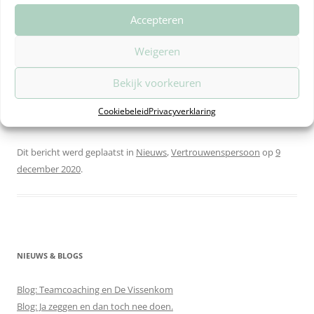
de medewerker
Voorlichten, informeren en inspireren van uw
Accepteren
organisatie
Adviseren van bestuur en management van uw
Weigeren
bedrijf.
Bekijk voorkeuren
Benieuwd naar wat ik voor uw bedrijf zou kunnen
Cookiebeleid
Privacyverklaring
betekenen? Neem gerust vrijblijvend
contact
op.
Dit bericht werd geplaatst in
Nieuws
,
Vertrouwenspersoon
op
9
december 2020
.
NIEUWS & BLOGS
Blog: Teamcoaching en De Vissenkom
Blog: Ja zeggen en dan toch nee doen.