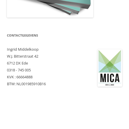
CONTACTGEGEVENS
Ingrid Middelkoop
W.J. Bitterstraat 42
6712 DX Ede
0318 - 745 005
KVK : 66664888
BTW: NL001985910B16