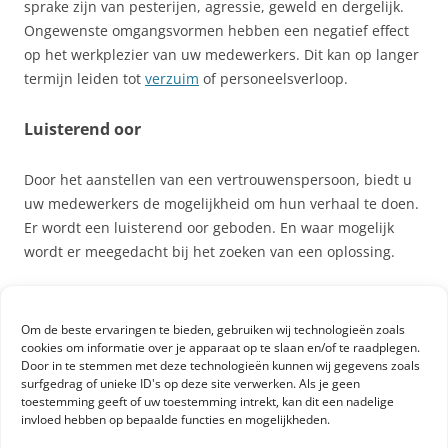
sprake zijn van pesterijen, agressie, geweld en dergelijk.
Ongewenste omgangsvormen hebben een negatief effect
op het werkplezier van uw medewerkers. Dit kan op langer
termijn leiden tot
verzuim
of personeelsverloop.
Luisterend oor
Door het aanstellen van een vertrouwenspersoon, biedt u
uw medewerkers de mogelijkheid om hun verhaal te doen.
Er wordt een luisterend oor geboden. En waar mogelijk
wordt er meegedacht bij het zoeken van een oplossing.
De hoofdtaken
Om de beste ervaringen te bieden, gebruiken wij technologieën zoals
cookies om informatie over je apparaat op te slaan en/of te raadplegen.
De taken van een vertrouwenspersoon zijn onder te
Door in te stemmen met deze technologieën kunnen wij gegevens zoals
verdelen in
drie hoofdtaken
:
surfgedrag of unieke ID's op deze site verwerken. Als je geen
toestemming geeft of uw toestemming intrekt, kan dit een nadelige
invloed hebben op bepaalde functies en mogelijkheden.
Bieden van opvang, begeleiding en informeren van